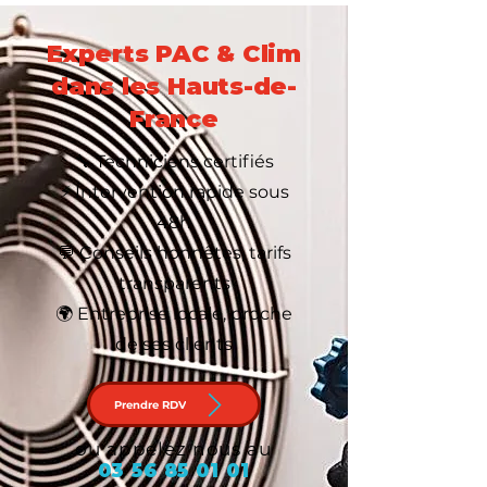
Experts PAC & Clim
dans les Hauts-de-
France
🔧 Techniciens certifiés
⚡ Intervention rapide sous
48h
💬 Conseils honnêtes, tarifs
transparents
🌍 Entreprise locale, proche
de ses clients
Prendre RDV
ou appelez nous au
03 56 85 01 01