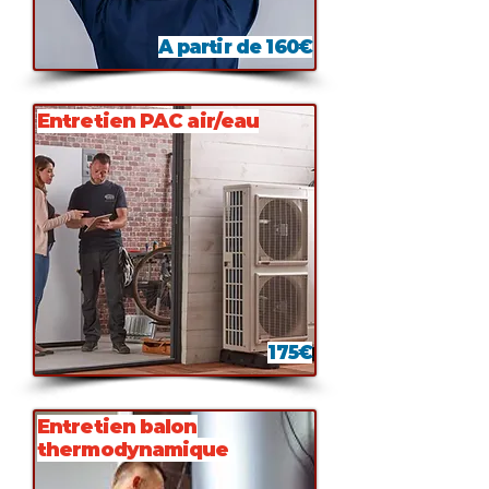
A partir de 160€
Entretien PAC air/eau
175€
Entretien balon
thermodynamique