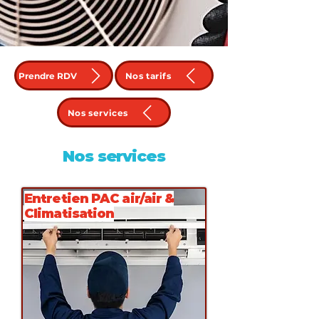
Prendre RDV
Nos tarifs
Nos services
Nos services
Entretien PAC air/air &
Climatisation